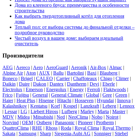
Дома из клееного бруса: преимущества и особенности
строительства
Как выбрать твердотопливный котёл для отопления
дома
Теплый пол: от выбора системы до финальной отделки –
подробное руководство
Чистый воздух в вашем доме: выбираем идеальный
очиститель
Производители
AEG
|
Aereco
|
Aero
|
AeroGuard
|
Aeronik
|
Air-Box
|
Almac
|
Alpine Air
|
Aton
|
AUX
|
Ballu
|
Bartolini
|
Baxi
|
Blauberg
|
Boneco
|
Brigel
|
CALEO
|
Carrier
|
Chaffoteaux
|
Chigo
|
Climer
|
Daikin
|
Daire
|
Dakon
|
Dantex
|
Dantherm
|
Devi
|
Eberle
|
Electrolux
|
Emerson
|
Energolux
|
Energy
|
Ferroli
|
Flaktwoods
|
Frico
|
Fujitsu
|
General
|
General Climate
|
Global
|
Gree
|
Green
|
Haier
|
Heat Plus
|
Hisense
|
Hitachi
|
Hosseven
|
Hyundai
|
Innova
|
Kalashnikov
|
Kentatsu
|
Korf
|
Kospel
|
Lanzkraft
|
Leberg
|
Lennox
|
Lessar
|
LG
|
Liebert Hiross
|
Lufberg
|
Marley
|
Marta
|
Master
|
MDV
|
Midea
|
Mitsubishi
|
Ned
|
NeoClima
|
Nobo
|
Noirot
|
Norvind
|
OEM
|
Ostberg
|
Panasonic
|
Pioneer
|
Protherm
|
QuattroСlima
|
RHE
|
Rhoss
|
Roda
|
Royal Clima
|
Royal Thermo
|
Sakata
|
Samsung
|
Sharp
|
Siegenia-Aubi AG
|
Sonniger
|
Stiebel