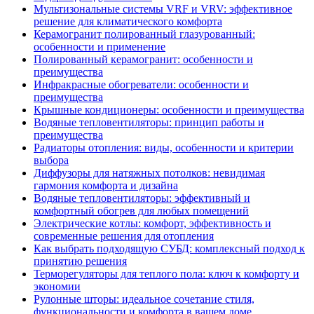
Мультизональные системы VRF и VRV: эффективное
решение для климатического комфорта
Керамогранит полированный глазурованный:
особенности и применение
Полированный керамогранит: особенности и
преимущества
Инфракрасные обогреватели: особенности и
преимущества
Крышные кондиционеры: особенности и преимущества
Водяные тепловентиляторы: принцип работы и
преимущества
Радиаторы отопления: виды, особенности и критерии
выбора
Диффузоры для натяжных потолков: невидимая
гармония комфорта и дизайна
Водяные тепловентиляторы: эффективный и
комфортный обогрев для любых помещений
Электрические котлы: комфорт, эффективность и
современные решения для отопления
Как выбрать подходящую СУБД: комплексный подход к
принятию решения
Терморегуляторы для теплого пола: ключ к комфорту и
экономии
Рулонные шторы: идеальное сочетание стиля,
функциональности и комфорта в вашем доме