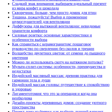
Сладкий знак внимания: выбираем идеальный презент
из мира конфет и шоколада
Скворечник: больше, чем просто домик для птиц
Тишина, пожалуйста! Выбор и применение
шумоглушителей для вентиляции
Диффузоры для вытяжной вентиляции: невидимые
хранители комфорта
Силовые розетки: основные характеристики и
особенности выбора
Как справиться с керамогранитом: пошаговое
руководство по сверлению без сколов и трещин
Волшебство двулетних цветов: от семени до пышного
цветения
Можно ли использовать скотч на натяжном потолке?
Мульти-сплит-системы: особенности, преимущества и
недостатки
Индийский масляный массаж: древняя практика для
гармонии тела и души
Индийский массаж головы: путешествие к спокойствию
и здоровью
Лигаментотомия: что это за операция и когда она
необходима
Дизайн-проекты деревянных домов: создание уютного
пространства
Проект дома из бревна: как выбрать лучший вариант