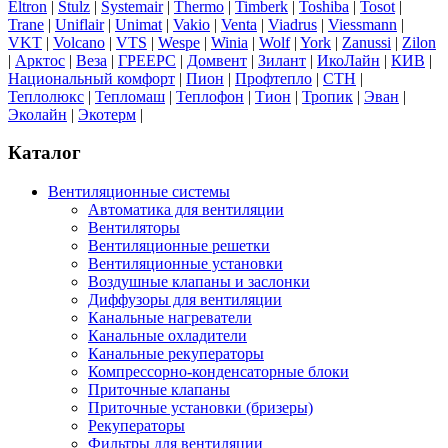
Eltron
|
Stulz
|
Systemair
|
Thermo
|
Timberk
|
Toshiba
|
Tosot
|
Trane
|
Uniflair
|
Unimat
|
Vakio
|
Venta
|
Viadrus
|
Viessmann
|
VKT
|
Volcano
|
VTS
|
Wespe
|
Winia
|
Wolf
|
York
|
Zanussi
|
Zilon
|
Арктос
|
Веза
|
ГРЕЕРС
|
Домвент
|
Зилант
|
ИкоЛайн
|
КИВ
|
Национальный комфорт
|
Пион
|
Профтепло
|
СТН
|
Теплолюкс
|
Тепломаш
|
Теплофон
|
Тион
|
Тропик
|
Эван
|
Эколайн
|
Экотерм
|
Каталог
Вентиляционные системы
Автоматика для вентиляции
Вентиляторы
Вентиляционные решетки
Вентиляционные установки
Воздушные клапаны и заслонки
Диффузоры для вентиляции
Канальные нагреватели
Канальные охладители
Канальные рекуператоры
Компрессорно-конденсаторные блоки
Приточные клапаны
Приточные установки (бризеры)
Рекуператоры
Фильтры для вентиляции