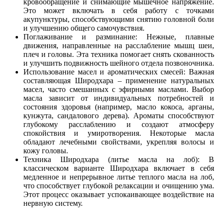
кровообращение и снимающие мышечное напряжение.
Это может включать в себя работу с точками
акупунктуры, способствующими снятию головной боли
и улучшению общего самочувствия.
Поглаживание и разминание: Нежные, плавные
движения, направленные на расслабление мышц шеи,
плеч и головы. Эта техника помогает снять скованность
и улучшить подвижность шейного отдела позвоночника.
Использование масел и ароматических смесей: Важная
составляющая Широдхара – применение натуральных
масел, часто смешанных с эфирными маслами. Выбор
масла зависит от индивидуальных потребностей и
состояния здоровья (например, масло кокоса, арганы,
кунжута, сандалового дерева). Ароматы способствуют
глубокому расслаблению и создают атмосферу
спокойствия и умиротворения. Некоторые масла
обладают лечебными свойствами, укрепляя волосы и
кожу головы.
Техника Широдхара (литье масла на лоб): В
классическом варианте Широдхара включает в себя
медленное и непрерывное литье теплого масла на лоб,
что способствует глубокой релаксации и очищению ума.
Этот процесс оказывает успокаивающее воздействие на
нервную систему.