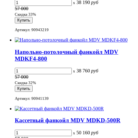
38 190
руб
x
57 000
Скидка 33%
Артикул: 90943219
Напольно-потолочный фанкойл MDV
MDKF4-800
38 760
руб
x
57 000
Скидка 32%
Артикул: 90941139
Кассетный фанкойл MDV MDKD-500R
50 160
руб
x