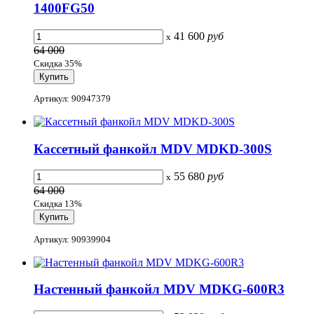
1400FG50
41 600
руб
x
64 000
Скидка 35%
Артикул: 90947379
Кассетный фанкойл MDV MDKD-300S
55 680
руб
x
64 000
Скидка 13%
Артикул: 90939904
Настенный фанкойл MDV MDKG-600R3