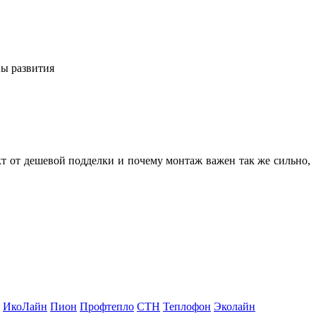
вы развития
кт от дешевой подделки и почему монтаж важен так же сильно,
ИкоЛайн
Пион
Профтепло
СТН
Теплофон
Эколайн