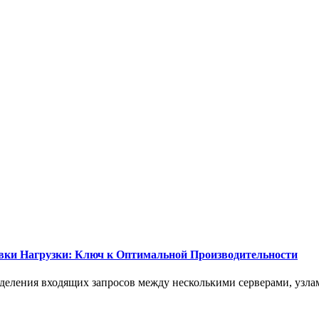
вки Нагрузки: Ключ к Оптимальной Производительности
еделения входящих запросов между несколькими серверами, узла