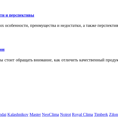
сти и перспективы
их особенности, преимущества и недостатки, а также перспекти
кон
тры стоит обращать внимание, как отличить качественный проду
ndai
Kalashnikov
Master
NeoClima
Noirot
Royal Clima
Timberk
Zilon