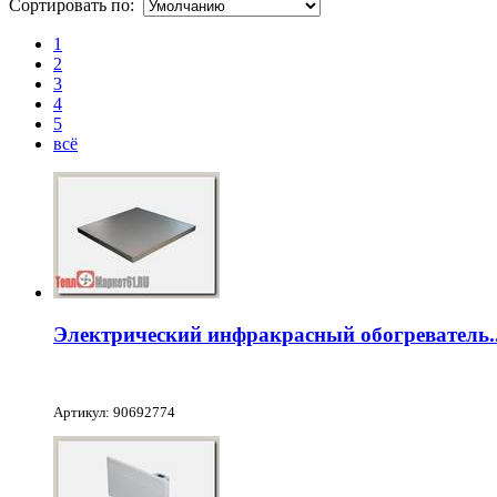
Сортировать по:
1
2
3
4
5
всё
Электрический инфракрасный обогреватель..
Артикул: 90692774