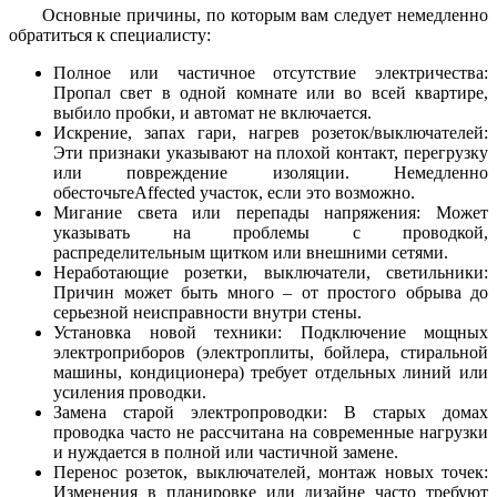
Основные причины, по которым вам следует немедленно
обратиться к специалисту:
Полное или частичное отсутствие электричества:
Пропал свет в одной комнате или во всей квартире,
выбило пробки, и автомат не включается.
Искрение, запах гари, нагрев розеток/выключателей:
Эти признаки указывают на плохой контакт, перегрузку
или повреждение изоляции. Немедленно
обесточьтеAffected участок, если это возможно.
Мигание света или перепады напряжения: Может
указывать на проблемы с проводкой,
распределительным щитком или внешними сетями.
Неработающие розетки, выключатели, светильники:
Причин может быть много – от простого обрыва до
серьезной неисправности внутри стены.
Установка новой техники: Подключение мощных
электроприборов (электроплиты, бойлера, стиральной
машины, кондиционера) требует отдельных линий или
усиления проводки.
Замена старой электропроводки: В старых домах
проводка часто не рассчитана на современные нагрузки
и нуждается в полной или частичной замене.
Перенос розеток, выключателей, монтаж новых точек:
Изменения в планировке или дизайне часто требуют