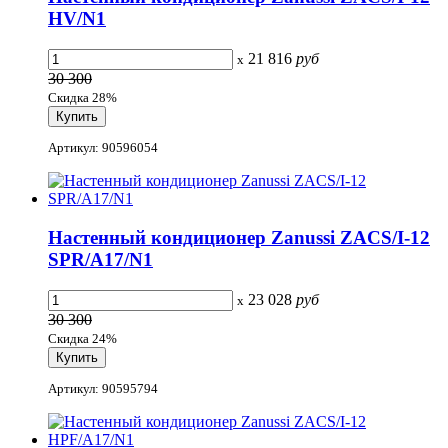
HV/N1
21 816
руб
x
30 300
Скидка 28%
Артикул: 90596054
Настенный кондиционер Zanussi ZACS/I-12
SPR/A17/N1
23 028
руб
x
30 300
Скидка 24%
Артикул: 90595794