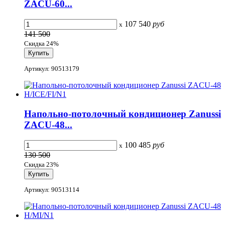
ZACU-60...
107 540
руб
x
141 500
Скидка 24%
Артикул: 90513179
Напольно-потолочный кондиционер Zanussi
ZACU-48...
100 485
руб
x
130 500
Скидка 23%
Артикул: 90513114