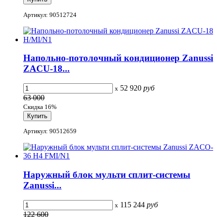
Артикул: 90512724
Напольно-потолочный кондиционер Zanussi
ZACU-18...
52 920
руб
x
63 000
Скидка 16%
Артикул: 90512659
Наружный блок мульти сплит-системы
Zanussi...
115 244
руб
x
122 600