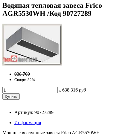
Водяная тепловая завеса Frico
AGR5530WH /Код 90727289
938 700
Скидка 32%
638 316
руб
x
Артикул: 90727289
Информация
Мощные воздушные завесы Frico AGR5530WH