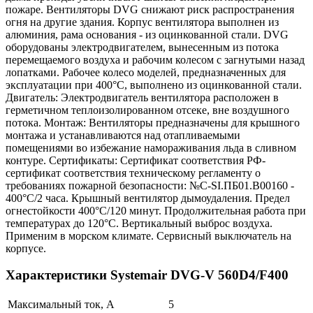
пожаре. Вентиляторы DVG снижают риск распространения
огня на другие здания. Корпус вентилятора выполнен из
алюминия, рама основания - из оцинкованной стали. DVG
оборудованы электродвигателем, вынесенным из потока
перемещаемого воздуха и рабочим колесом с загнутыми назад
лопатками. Рабочее колесо моделей, предназначенных для
эксплуатации при 400°С, выполнено из оцинкованной стали.
Двигатель: Электродвигатель вентилятора расположен в
герметичном теплоизолированном отсеке, вне воздушного
потока. Монтаж: Вентиляторы предназначены для крышного
монтажа и устанавливаются над отапливаемыми
помещениями во избежание намораживания льда в сливном
контуре. Сертификаты: Сертификат соответствия РФ-
сертификат соответствия техническому регламенту о
требованиях пожарной безопасности: №С-SI.ПБ01.В00160 -
400°С/2 часа. Крышный вентилятор дымоудаления. Предел
огнестойкости 400°C/120 минут. Продолжительная работа при
температурах до 120°C. Вертикальный выброс воздуха.
Применим в морском климате. Сервисный выключатель на
корпусе.
Характеристики Systemair DVG-V 560D4/F400
Максимальный ток, А
5