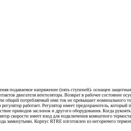
еняя подаваемое напряжение (пять ступеней)- оснащен защитным
актов двигателя вентилятора. Возврат в рабочее состояние осу
сли общий потребляемый ими ток не превышает номинального ток
о регулятор работает. Регулятор имеет предохранитель, который
йствие приводов заслонок и другого оборудования. Когда рукоят
улятор скорости имеет вход для подключения комнатного термост
вода замкнутыми. Корпус RTRE изготовлен из негорючего термо