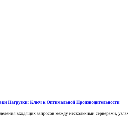
вки Нагрузки: Ключ к Оптимальной Производительности
еделения входящих запросов между несколькими серверами, узла