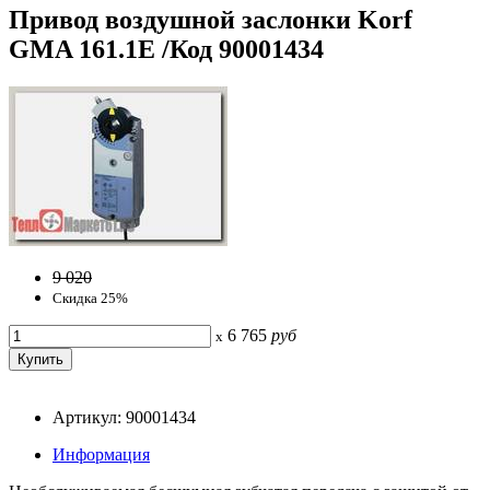
Привод воздушной заслонки Korf
GMA 161.1E /Код 90001434
9 020
Скидка 25%
6 765
руб
x
Артикул: 90001434
Информация