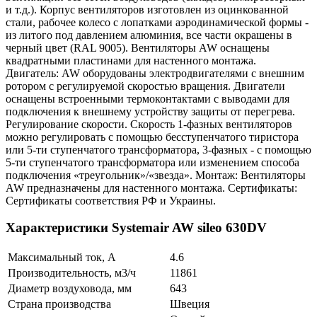
и т.д.). Корпус вентиляторов изготовлен из оцинкованной
стали, рабочее колесо с лопатками аэродинамической формы -
из литого под давлением алюминия, все части окрашены в
черный цвет (RAL 9005). Вентиляторы AW оснащены
квадратными пластинами для настенного монтажа.
Двигатель: AW оборудованы электродвигателями с внешним
ротором с регулируемой скоростью вращения. Двигатели
оснащены встроенными термоконтактами с выводами для
подключения к внешнему устройству защиты от перегрева.
Регулирование скорости. Скорость 1-фазных вентиляторов
можно регулировать с помощью бесступенчатого тиристора
или 5-ти ступенчатого трансформатора, 3-фазных - с помощью
5-ти ступенчатого трансформатора или изменением способа
подключения «треугольник»/«звезда». Монтаж: Вентиляторы
AW предназначены для настенного монтажа. Сертификаты:
Сертификаты соответствия РФ и Украины.
Характеристики Systemair AW sileo 630DV
Максимальный ток, А
4.6
Производительность, м3/ч
11861
Диаметр воздуховода, мм
643
Страна производства
Швеция