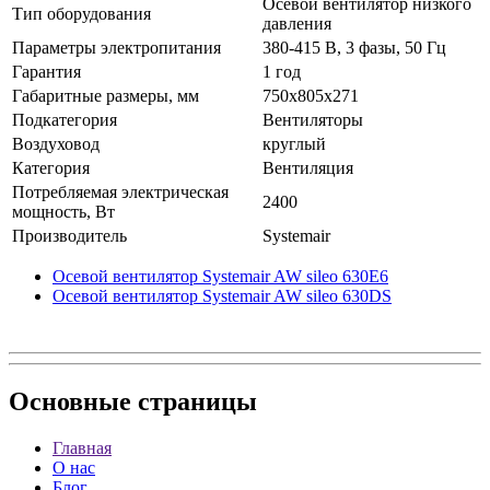
Осевой вентилятор низкого
Тип оборудования
давления
Параметры электропитания
380-415 В, 3 фазы, 50 Гц
Гарантия
1 год
Габаритные размеры, мм
750x805x271
Подкатегория
Вентиляторы
Воздуховод
круглый
Категория
Вентиляция
Потребляемая электрическая
2400
мощность, Вт
Производитель
Systemair
Осевой вентилятор Systemair AW sileo 630E6
Осевой вентилятор Systemair AW sileo 630DS
Основные
страницы
Главная
О нас
Блог