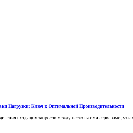
вки Нагрузки: Ключ к Оптимальной Производительности
еделения входящих запросов между несколькими серверами, узла