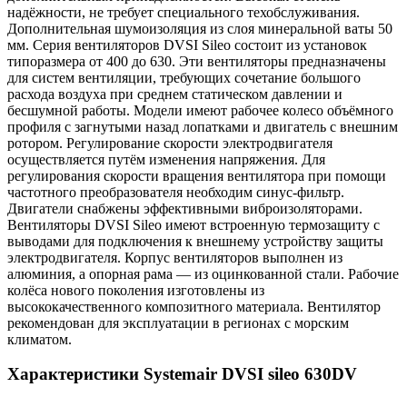
надёжности, не требует специального техобслуживания.
Дополнительная шумоизоляция из слоя минеральной ваты 50
мм. Серия вентиляторов DVSI Sileo состоит из установок
типоразмера от 400 до 630. Эти вентиляторы предназначены
для систем вентиляции, требующих сочетание большого
расхода воздуха при среднем статическом давлении и
бесшумной работы. Модели имеют рабочее колесо объёмного
профиля с загнутыми назад лопатками и двигатель с внешним
ротором. Регулирование скорости электродвигателя
осуществляется путём изменения напряжения. Для
регулирования скорости вращения вентилятора при помощи
частотного преобразователя необходим синус-фильтр.
Двигатели снабжены эффективными виброизоляторами.
Вентиляторы DVSI Sileo имеют встроенную термозащиту с
выводами для подключения к внешнему устройству защиты
электродвигателя. Корпус вентиляторов выполнен из
алюминия, а опорная рама — из оцинкованной стали. Рабочие
колёса нового поколения изготовлены из
высококачественного композитного материала. Вентилятор
рекомендован для эксплуатации в регионах с морским
климатом.
Характеристики Systemair DVSI sileo 630DV