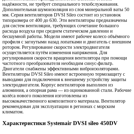
надёжности, не требует специального техобслуживания.
Дополнительная шумоизоляция из слоя минеральной ваты 50
мм. Серия вентиляторов DVSI Sileo состоит из установок
типоразмера от 400 до 630. Эти вентиляторы предназначены
для систем вентиляции, требующих сочетание большого
расхода воздуха при среднем статическом давлении и
бесшумной работы. Модели имеют рабочее колесо объёмного
профиля с загнутыми назад лопатками и двигатель с внешним
ротором. Регулирование скорости электродвигателя
осуществляется путём изменения напряжения. Для
регулирования скорости вращения вентилятора при помощи
частотного преобразователя необходим синус-фильтр.
Двигатели снабжены эффективными виброизоляторами.
Вентиляторы DVSI Sileo имеют встроенную термозащиту с
выводами для подключения к внешнему устройству защиты
электродвигателя. Корпус вентиляторов выполнен из
алюминия, а опорная рама — из оцинкованной стали. Рабочие
колёса нового поколения изготовлены из
высококачественного композитного материала. Вентилятор
рекомендован для эксплуатации в регионах с морским
климатом.
Характеристики Systemair DVSI sileo 450DV