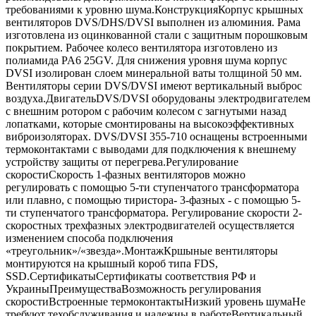
требованиями к уровню шума.КонструкцияКорпус крышных
вентиляторов DVS/DHS/DVSI выполнен из алюминия. Рама
изготовлена из оцинкованной стали с защитным порошковым
покрытием. Рабочее колесо вентилятора изготовлено из
полиамида PA6 25GV. Для снижения уровня шума корпус
DVSI изолирован слоем минеральной ваты толщиной 50 мм.
Вентиляторы серии DVS/DVSI имеют вертикальный выброс
воздуха.ДвигательDVS/DVSI оборудованы электродвигателем
с внешним ротором с рабочим колесом с загнутыми назад
лопатками, которые смонтированы на высокоэффективных
виброизоляторах. DVS/DVSI 355-710 оснащены встроенными
термоконтактами с выводами для подключения к внешнему
устройству защиты от перегрева.Регулирование
скоростиСкорость 1-фазных вентиляторов можно
регулировать с помощью 5-ти ступенчатого трансформатора
или плавно, с помощью тиристора- 3-фазных - с помощью 5-
ти ступенчатого трансформатора. Регулирование скорости 2-
cкоростных трехфазных электродвигателей осуществляется
изменением способа подключения
«треугольник»/«звезда».МонтажКршыные вентиляторы
монтируются на крышный короб типа FDS,
SSD.СертификатыСертификаты соответствия РФ и
УкраиныПреимуществаВозможность регулирования
скоростиВстроенные термоконтактыНизкий уровень шумаНе
требуют техобслуживания и надежны в работеВертикальный