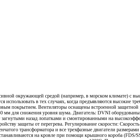
сивной окружающей средой (например, в морском климате) с в
ся использовать в тех случаях, когда предъявляются высокие т
ковым покрытием. Вентиляторы оснащены встроенной защитной
0 мм для снижения уровня шума. Двигатель: DVNI оборудованы
с загнутыми назад лопатками и смонтированными на высокоэфф
ойству защиты от перегрева. Регулирование скорости: Скорость
енчатого трансформатора и все трехфазные двигатели размерами 
станавливаются на кровле при помощи крышного короба (FDS/S