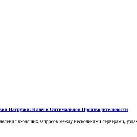
вки Нагрузки: Ключ к Оптимальной Производительности
еделения входящих запросов между несколькими серверами, узла