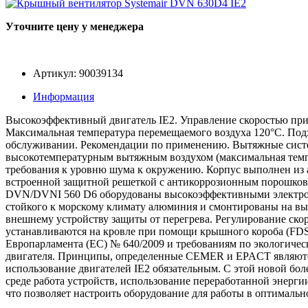
Уточните цену у менеджера
Артикул: 90039134
Информация
Высокоэффективный двигатель IE2. Управление скоростью при 
Максимальная температура перемещаемого воздуха 120°C. Подх
обслуживании. Рекомендации по применению. Вытяжные систем
высокотемпературным вытяжным воздухом (максимальная темпер
требования к уровню шума к окружению. Корпус выполнен из
встроенной защитной решеткой с антикоррозионным порошков
DVN/DVNI 560 D6 оборудованы высокоэффективными электродви
стойкого к морскому климату алюминия и смонтированы на в
внешнему устройству защиты от перегрева. Регулирование ско
устанавливаются на кровле при помощи крышного короба (FDS
Европарламента (ЕС) № 640/2009 и требованиям по экологиче
двигателя. Принципы, определенные CEMER и EPACT являются 
использование двигателей IE2 обязательным. С этой новой б
среде работа устройств, использование переработанной энерги
что позволяет настроить оборудование для работы в оптимальн