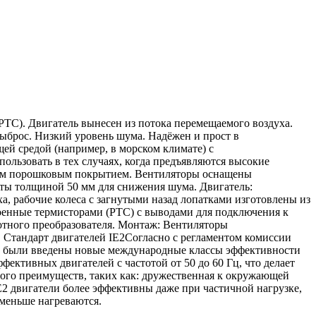
TC). Двигатель вынесен из потока перемещаемого воздуха.
ыброс. Низкий уровень шума. Надёжен и прост в
й средой (например, в морском климате) с
льзовать в тех случаях, когда предъявляются высокие
ным порошковым покрытием. Вентиляторы оснащены
ы толщиной 50 мм для снижения шума. Двигатель:
 рабочие колеса с загнутыми назад лопатками изготовлены из
енные термисторами (PTC) с выводами для подключения к
отного преобразователя. Монтаж: Вентиляторы
Стандарт двигателей IE2Согласно с регламентом комиссии
11 были введены новые международные классы эффективности
тивных двигателей с частотой от 50 до 60 Гц, что делает
ного преимуществ, таких как: дружественная к окружающей
IE2 двигатели более эффективны даже при частичной нагрузке,
 меньше нагреваются.