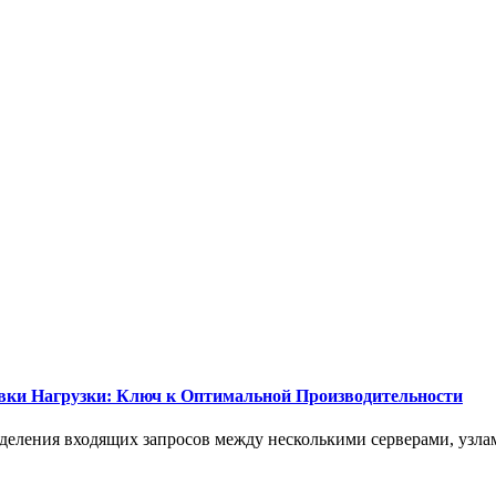
вки Нагрузки: Ключ к Оптимальной Производительности
еделения входящих запросов между несколькими серверами, узла