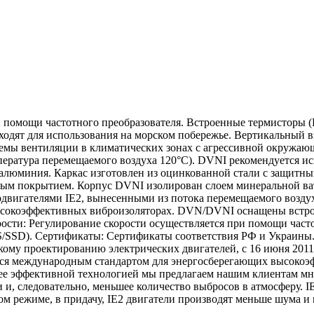
помощи частотного преобразователя. Встроенные термисторы (P
одят для использования на морском побережье. Вертикальный в
ы вентиляции в климатических зонах с агрессивной окружающе
атура перемещаемого воздуха 120°С). DVNI рекомендуется испо
 алюминия. Каркас изготовлен из оцинкованной стали с защит
ым покрытием. Корпус DVNI изолирован слоем минеральной ват
гателями IE2, вынесенными из потока перемещаемого воздуха,
ысокоэффективных виброизоляторах. DVN/DVNI оснащены встро
рости: Регулирование скорости осуществляется при помощи част
/SSD). Сертификаты: Сертификаты соответствия РФ и Украины. 
скому проектированию электрических двигателей, с 16 июня 20
международным стандартом для энергосберегающих высокоэффек
олее эффективной технологией мы предлагаем нашим клиентам м
и и, следовательно, меньшее количество выбросов в атмосферу. 
ом режиме, в придачу, IE2 двигатели производят меньше шума и