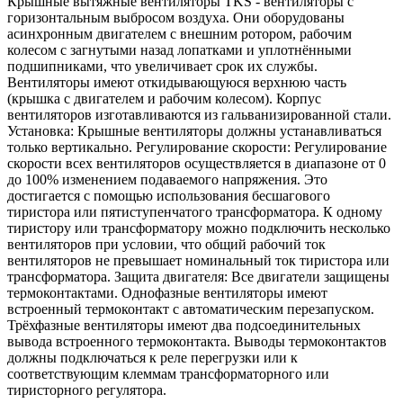
Крышные вытяжные вентиляторы TKS - вентиляторы с
горизонтальным выбросом воздуха. Они оборудованы
асинхронным двигателем с внешним ротором, рабочим
колесом с загнутыми назад лопатками и уплотнёнными
подшипниками, что увеличивает срок их службы.
Вентиляторы имеют откидывающуюся верхнюю часть
(крышка с двигателем и рабочим колесом). Корпус
вентиляторов изготавливаются из гальванизированной стали.
Установка: Крышные вентиляторы должны устанавливаться
только вертикально. Регулирование скорости: Регулирование
скорости всех вентиляторов осуществляется в диапазоне от 0
до 100% изменением подаваемого напряжения. Это
достигается с помощью использования бесшагового
тиристора или пятиступенчатого трансформатора. К одному
тиристору или трансформатору можно подключить несколько
вентиляторов при условии, что общий рабочий ток
вентиляторов не превышает номинальный ток тиристора или
трансформатора. Защита двигателя: Все двигатели защищены
термоконтактами. Однофазные вентиляторы имеют
встроенный термоконтакт с автоматическим перезапуском.
Трёхфазные вентиляторы имеют два подсоединительных
вывода встроенного термоконтакта. Выводы термоконтактов
должны подключаться к реле перегрузки или к
соответствующим клеммам трансформаторного или
тиристорного регулятора.