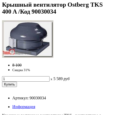
Крышный вентилятор Ostberg TKS
400 A /Код 90030034
8 100
Скидка 31%
5 589
руб
x
Артикул: 90030034
Информация