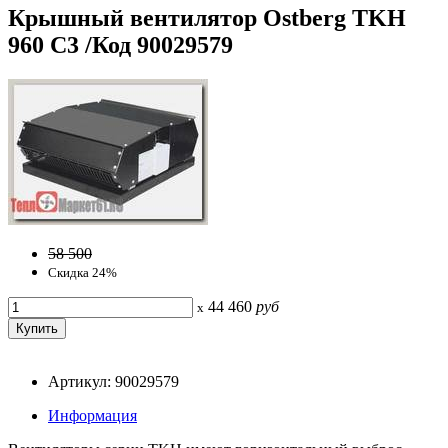
Крышный вентилятор Ostberg TKH
960 C3 /Код 90029579
58 500
Скидка 24%
44 460
руб
x
Артикул: 90029579
Информация