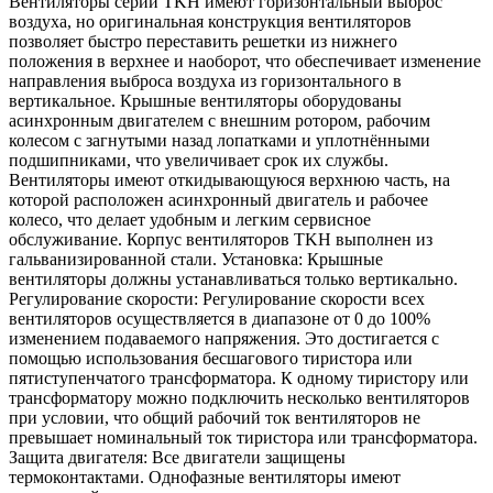
Вентиляторы серии TKH имеют горизонтальный выброс
воздуха, но оригинальная конструкция вентиляторов
позволяет быстро переставить решетки из нижнего
положения в верхнее и наоборот, что обеспечивает изменение
направления выброса воздуха из горизонтального в
вертикальное. Крышные вентиляторы оборудованы
асинхронным двигателем с внешним ротором, рабочим
колесом с загнутыми назад лопатками и уплотнёнными
подшипниками, что увеличивает срок их службы.
Вентиляторы имеют откидывающуюся верхнюю часть, на
которой расположен асинхронный двигатель и рабочее
колесо, что делает удобным и легким сервисное
обслуживание. Корпус вентиляторов TKH выполнен из
гальванизированной стали. Установка: Крышные
вентиляторы должны устанавливаться только вертикально.
Регулирование скорости: Регулирование скорости всех
вентиляторов осуществляется в диапазоне от 0 до 100%
изменением подаваемого напряжения. Это достигается с
помощью использования бесшагового тиристора или
пятиступенчатого трансформатора. К одному тиристору или
трансформатору можно подключить несколько вентиляторов
при условии, что общий рабочий ток вентиляторов не
превышает номинальный ток тиристора или трансформатора.
Защита двигателя: Все двигатели защищены
термоконтактами. Однофазные вентиляторы имеют