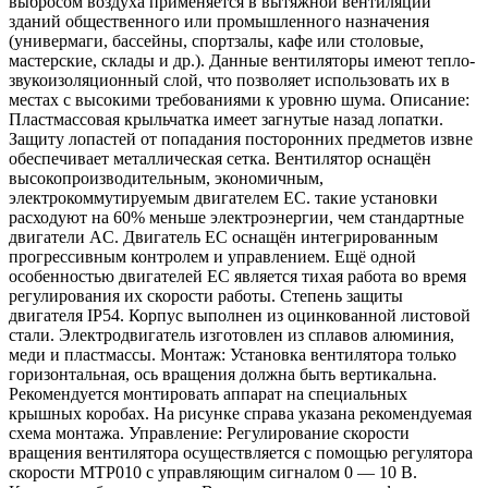
выбросом воздуха применяется в вытяжной вентиляции
зданий общественного или промышленного назначения
(универмаги, бассейны, спортзалы, кафе или столовые,
мастерские, склады и др.). Данные вентиляторы имеют тепло-
звукоизоляционный слой, что позволяет использовать их в
местах с высокими требованиями к уровню шума. Описание:
Пластмассовая крыльчатка имеет загнутые назад лопатки.
Защиту лопастей от попадания посторонних предметов извне
обеспечивает металлическая сетка. Вентилятор оснащён
высокопроизводительным, экономичным,
электрокоммутируемым двигателем EC. такие установки
расходуют на 60% меньше электроэнергии, чем стандартные
двигатели AC. Двигатель EC оснащён интегрированным
прогрессивным контролем и управлением. Ещё одной
особенностью двигателей EC является тихая работа во время
регулирования их скорости работы. Степень защиты
двигателя IP54. Корпус выполнен из оцинкованной листовой
стали. Электродвигатель изготовлен из сплавов алюминия,
меди и пластмассы. Монтаж: Установка вентилятора только
горизонтальная, ось вращения должна быть вертикальна.
Рекомендуется монтировать аппарат на специальных
крышных коробах. На рисунке справа указана рекомендуемая
схема монтажа. Управление: Регулирование скорости
вращения вентилятора осуществляется с помощью регулятора
скорости MTP010 с управляющим сигналом 0 — 10 В.