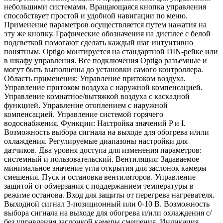
небольшими системами. Вращающаяся кнопка управления
способствует простой и удобной навигации по меню.
Применение параметров осуществляется путем нажатия на
эту же кнопку. Графические обозначения на дисплее с белой
подсветкой помогают сделать каждый шаг интуитивно
понятным. Optigo монтируется на стандартной DIN-рейке или
в шкафу управления. Все подключения Optigo разъемные и
могут быть выполнены до установки самого контроллера.
Область применения: Управление притоком воздуха.
Управление притоком воздуха с наружной компенсацией.
Управление комнатное/вытяжкой воздуха с каскадной
функцией. Управление отоплением с наружной
компенсацией. Управление системой горячего
водоснабжения. Функции: Настройка значений P и I.
Возможность выбора сигнала на выходе для обогрева и/или
охлаждения. Регулируемые диапазоны настройки для
датчиков. Два уровня доступа для изменения параметров:
системный и пользовательский. Вентиляция: Задаваемое
минимальное значение угла открытия для заслонок камеры
смешения. Пуск и остановка вентиляторов. Управление
защитой от обмерзания с поддержанием температуры в
режиме останова. Вход для защиты от перегрева нагревателя.
Выходной сигнал 3-позиционный или 0-10 В. Возможность
выбора сигнала на выходе для обогрева и/или охлаждения с/
без управления заслонкой камеры смешения. Индикация