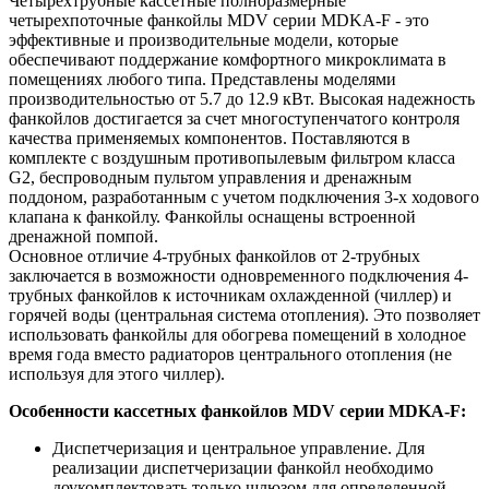
Четырёхтрубные кассетные полноразмерные
четырехпоточные фанкойлы MDV серии MDKA-F - это
эффективные и производительные модели, которые
обеспечивают поддержание комфортного микроклимата в
помещениях любого типа. Представлены моделями
производительностью от 5.7 до 12.9 кВт. Высокая надежность
фанкойлов достигается за счет многоступенчатого контроля
качества применяемых компонентов. Поставляются в
комплекте с воздушным противопылевым фильтром класса
G2, беспроводным пультом управления и дренажным
поддоном, разработанным с учетом подключения 3-х ходового
клапана к фанкойлу. Фанкойлы оснащены встроенной
дренажной помпой.
Основное отличие 4-трубных фанкойлов от 2-трубных
заключается в возможности одновременного подключения 4-
трубных фанкойлов к источникам охлажденной (чиллер) и
горячей воды (центральная система отопления). Это позволяет
использовать фанкойлы для обогрева помещений в холодное
время года вместо радиаторов центрального отопления (не
используя для этого чиллер).
Особенности кассетных фанкойлов MDV серии MDKA-F:
Диспетчеризация и центральное управление. Для
реализации диспетчеризации фанкойл необходимо
доукомплектовать только шлюзом для определенной