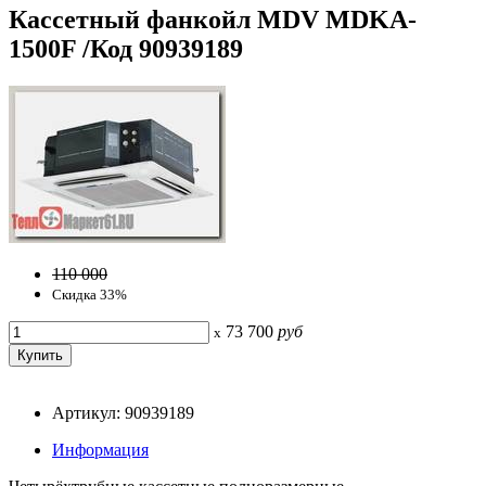
Кассетный фанкойл MDV MDKA-
1500F /Код 90939189
110 000
Скидка 33%
73 700
руб
x
Артикул: 90939189
Информация