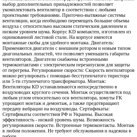
выбор дополнительных принадлежностей позволяет
укомплектовать вентилятор в соответствии с любыми
проектными требованиями. Приточно-вытяжные системы
вентиляции, когда необходимо перемещать большие объемы
воздуха с относительно высоким статическим давлением и
низким уровнем шума. Корпус KD компактен, изготовлен из
оцинкованной листовой стали. На корпусе имеются
монтажные скобы для удобного монтажа. Двигатель:
Применяются двигатели с внешним ротором и новым типом
диагональных лопастей, что позволяет уменьшить габариты
вентиляторов. Двигатели снабжены встроенными
термоконтактами с электрическим перезапуском для защиты
от перегрева. Регулирование скорости: Скорость вентиляторов
можно регулировать с помощью бесступенчатого тиристора
или 5-ти ступенчатого трансформатора. Монтаж:
Вентиляторы КD устанавливаются непосредственно в
воздуховодах круглого сечения. Монтаж осуществляется под
любым углом относительно оси вентилятора, хомуты FK
упрощают монтаж и демонтаж, а также предотвращают
передачу вибрации на воздуховоды. Сертификаты:
Сертификаты соответствия РФ и Украины. Высокая
эффективность - низкий уровень шума. Возможность
регулирования скорости. Встроенные термоконтакты. Монтаж
в любом положении. Не требуют обслуживания и надежны в
работе.