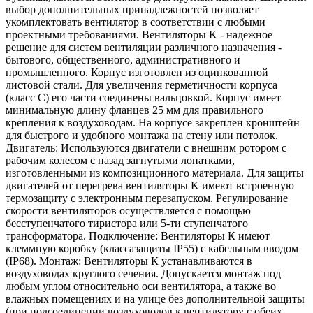
выбор дополнительных принадлежностей позволяет
укомплектовать вентилятор в соответствии с любыми
проектными требованиями. Вентиляторы K - надежное
решение для систем вентиляции различного назначения -
бытового, общественного, административного и
промышленного. Корпус изготовлен из оцинкованной
листовой стали. Для увеличения герметичности корпуса
(класс С) его части соединены вальцовкой. Корпус имеет
минимальную длину фланцев 25 мм для правильного
крепления к воздуховодам. На корпусе закреплен кронштейн
для быстрого и удобного монтажа на стену или потолок.
Двигатель: Используются двигатели с внешним ротором с
рабочим колесом с назад загнутыми лопатками,
изготовленными из композиционного материала. Для защиты
двигателей от перегрева вентиляторы K имеют встроенную
термозащиту с электронным перезапуском. Регулирование
скорости вентиляторов осуществляется с помощью
бесступенчатого тиристора или 5-ти ступенчатого
трансформатора. Подключение: Вентиляторы К имеют
клеммную коробку (классазащиты IP55) с кабельным вводом
(IP68). Монтаж: Вентиляторы К устанавливаются в
воздуховодах круглого сечения. Допускается монтаж под
любым углом относительно оси вентилятора, а также во
влажных помещениях и на улице без дополнительной защиты
(при подсоединении воздуховодов к вентилятору с обеих