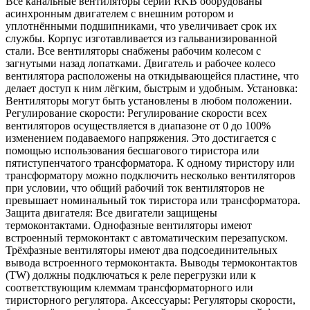
Все канальные вентиляторы серии RKB оборудованы
асинхронным двигателем с внешним ротором и
уплотнёнными подшипниками, что увеличивает срок их
службы. Корпус изготавливается из гальванизированной
стали. Все вентиляторы снабжены рабочим колесом с
загнутыми назад лопатками. Двигатель и рабочее колесо
вентилятора расположены на откидывающейся пластине, что
делает доступ к ним лёгким, быстрым и удобным. Установка:
Вентиляторы могут быть установлены в любом положении.
Регулирование скорости: Регулирование скорости всех
вентиляторов осуществляется в диапазоне от 0 до 100%
изменением подаваемого напряжения. Это достигается с
помощью использования бесшагового тиристора или
пятиступенчатого трансформатора. К одному тиристору или
трансформатору можно подключить несколько вентиляторов
при условии, что общий рабочий ток вентиляторов не
превышает номинальный ток тиристора или трансформатора.
Защита двигателя: Все двигатели защищены
термоконтактами. Однофазные вентиляторы имеют
встроенный термоконтакт с автоматическим перезапуском.
Трёхфазные вентиляторы имеют два подсоединительных
вывода встроенного термоконтакта. Выводы термоконтактов
(TW) должны подключаться к реле перегрузки или к
соответствующим клеммам трансформаторного или
тиристорного регулятора. Аксессуары: Регуляторы скорости,