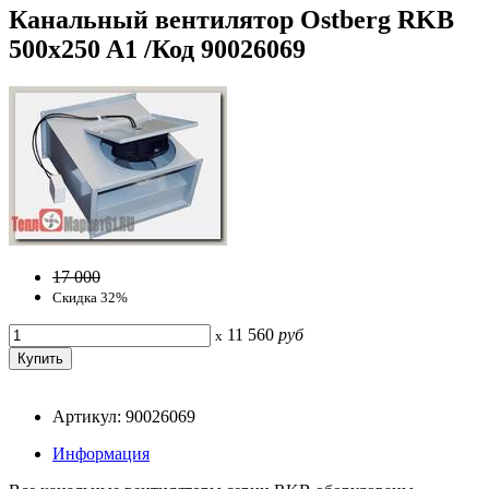
Канальный вентилятор Ostberg RKB
500x250 A1 /Код 90026069
17 000
Скидка 32%
11 560
руб
x
Артикул: 90026069
Информация