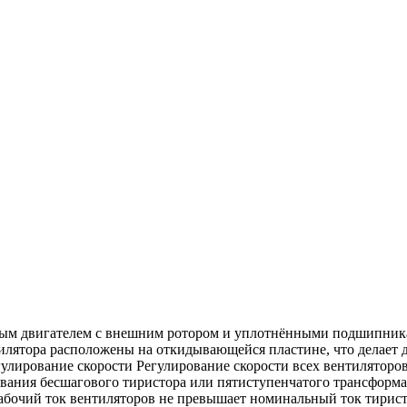
ым двигателем с внешним ротором и уплотнёнными подшипникам
тилятора расположены на откидывающейся пластине, что делает 
лирование скорости Регулирование скорости всех вентиляторов
ования бесшагового тиристора или пятиступенчатого трансформ
абочий ток вентиляторов не превышает номинальный ток тиристо