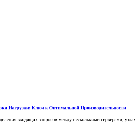
вки Нагрузки: Ключ к Оптимальной Производительности
еделения входящих запросов между несколькими серверами, узла