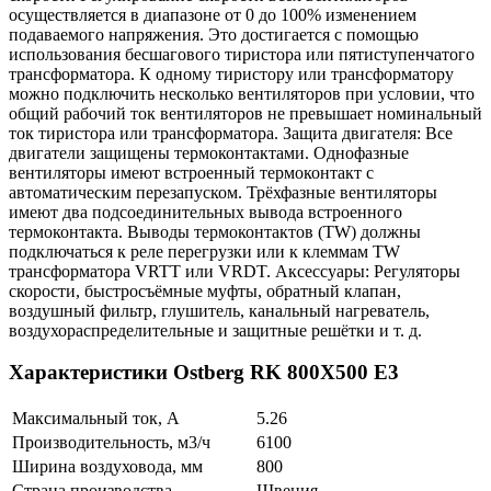
осуществляется в диапазоне от 0 до 100% изменением
подаваемого напряжения. Это достигается с помощью
использования бесшагового тиристора или пятиступенчатого
трансформатора. К одному тиристору или трансформатору
можно подключить несколько вентиляторов при условии, что
общий рабочий ток вентиляторов не превышает номинальный
ток тиристора или трансформатора. Защита двигателя: Все
двигатели защищены термоконтактами. Однофазные
вентиляторы имеют встроенный термоконтакт с
автоматическим перезапуском. Трёхфазные вентиляторы
имеют два подсоединительных вывода встроенного
термоконтакта. Выводы термоконтактов (TW) должны
подключаться к реле перегрузки или к клеммам TW
трансформатора VRTT или VRDT. Аксессуары: Регуляторы
скорости, быстросъёмные муфты, обратный клапан,
воздушный фильтр, глушитель, канальный нагреватель,
воздухораспределительные и защитные решётки и т. д.
Характеристики Ostberg RK 800X500 E3
Максимальный ток, А
5.26
Производительность, м3/ч
6100
Ширина воздуховода, мм
800
Страна производства
Швеция