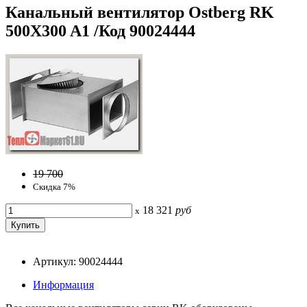
Канальный вентилятор Ostberg RK
500X300 A1 /Код 90024444
19 700
Скидка 7%
18 321
руб
x
Артикул: 90024444
Информация