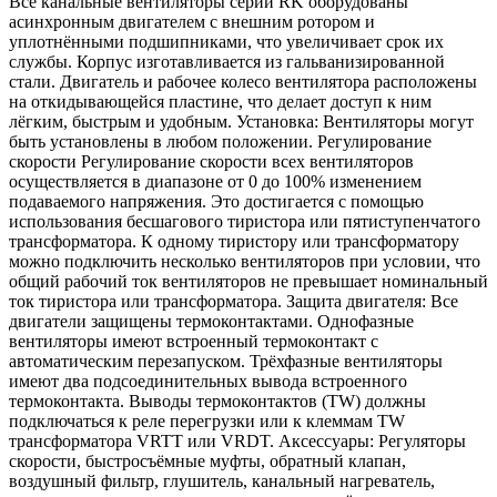
Все канальные вентиляторы серии RK оборудованы
асинхронным двигателем с внешним ротором и
уплотнёнными подшипниками, что увеличивает срок их
службы. Корпус изготавливается из гальванизированной
стали. Двигатель и рабочее колесо вентилятора расположены
на откидывающейся пластине, что делает доступ к ним
лёгким, быстрым и удобным. Установка: Вентиляторы могут
быть установлены в любом положении. Регулирование
скорости Регулирование скорости всех вентиляторов
осуществляется в диапазоне от 0 до 100% изменением
подаваемого напряжения. Это достигается с помощью
использования бесшагового тиристора или пятиступенчатого
трансформатора. К одному тиристору или трансформатору
можно подключить несколько вентиляторов при условии, что
общий рабочий ток вентиляторов не превышает номинальный
ток тиристора или трансформатора. Защита двигателя: Все
двигатели защищены термоконтактами. Однофазные
вентиляторы имеют встроенный термоконтакт с
автоматическим перезапуском. Трёхфазные вентиляторы
имеют два подсоединительных вывода встроенного
термоконтакта. Выводы термоконтактов (TW) должны
подключаться к реле перегрузки или к клеммам TW
трансформатора VRTT или VRDT. Аксессуары: Регуляторы
скорости, быстросъёмные муфты, обратный клапан,
воздушный фильтр, глушитель, канальный нагреватель,