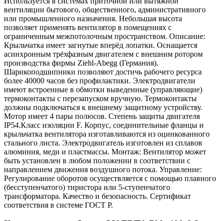
Используется в системах приточной или вытяжной
вентиляции бытового, общественного, административного
или промышленного назначения. Небольшая высота
позволяет применять вентилятор в помещениях с
ограниченным межпотолочным пространством. Описание:
Крыльчатка имеет загнутые вперёд лопатки. Оснащается
асинхронным трёхфазным двигателем с внешним ротором
производства фирмы Ziehl-Abegg (Германия).
Шарикоподшипники позволяют достичь рабочего ресурса
более 40000 часов без профилактики. Электродвигатели
имеют встроенные в обмотки выведенные (управляющие)
термоконтакты с перезапуском вручную. Термоконтакты
должны подключаться к внешнему защитному устройству.
Мотор имеет 4 пары полюсов. Степень защиты двигателя
IP54.Класс изоляции F. Корпус, соединительные фланцы и
крыльчатка вентилятора изготавливаются из оцинкованного
стального листа. Электродвигатель изготовлен из сплавов
алюминия, меди и пластмассы. Монтаж: Вентилятор может
быть установлен в любом положении в соответствии с
направлением движения воздушного потока. Управление:
Регулирование оборотов осуществляется с помощью плавного
(бесступенчатого) тиристора или 5-ступенчатого
трансформатора. Качество и безопасность. Сертификат
соответствия в системе ГОСТ Р.