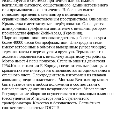
Используется в системах приточной или вытяжной
вентиляции бытового, общественного, административного
или промышленного назначения. Небольшая высота
позволяет применять вентилятор в помещениях с
ограниченным межпотолочным пространством. Описание:
Крыльчатка имеет загнутые вперёд лопатки. Оснащается
асинхронным трёхфазным двигателем с внешним ротором
производства фирмы Ziehl-Abegg (Германия).
Шарикоподшипники позволяют достичь рабочего ресурса
более 40000 часов без профилактики. Электродвигатели
имеют встроенные в обмотки выведенные (управляющие)
термоконтакты с перезапуском вручную. Термоконтакты
должны подключаться к внешнему защитному устройству.
Мотор имеет 4 пары полюсов. Степень защиты двигателя
IP54.Класс изоляции F. Корпус, соединительные фланцы и
крыльчатка вентилятора изготавливаются из оцинкованного
стального листа. Электродвигатель изготовлен из сплавов
алюминия, меди и пластмассы. Монтаж: Вентилятор может
быть установлен в любом положении в соответствии с
направлением движения воздушного потока. Управление:
Регулирование оборотов осуществляется с помощью плавного
(бесступенчатого) тиристора или 5-ступенчатого
трансформатора. Качество и безопасность. Сертификат
соответствия в системе ГОСТ Р.