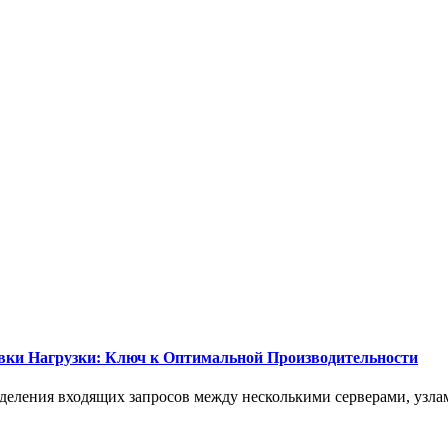
вки Нагрузки: Ключ к Оптимальной Производительности
еделения входящих запросов между несколькими серверами, узла