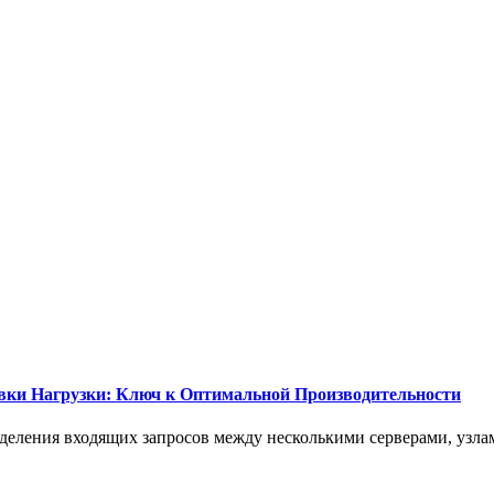
вки Нагрузки: Ключ к Оптимальной Производительности
еделения входящих запросов между несколькими серверами, узла