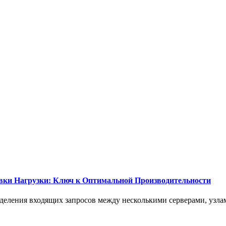
вки Нагрузки: Ключ к Оптимальной Производительности
еделения входящих запросов между несколькими серверами, узла