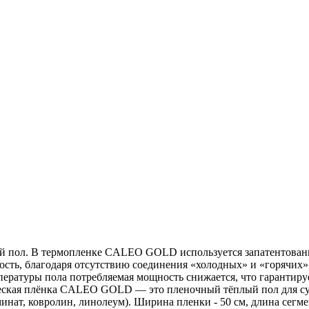
 пол. В термопленке CALEO GOLD используется запатентованн
ость, благодаря отсутствию соединения «холодных» и «горячих
ературы пола потребляемая мощность снижается, что гарантиру
еская плёнка CALEO GOLD — это пленочный тёплый пол для сухо
нат, ковролин, линолеум). Ширина пленки - 50 см, длина сегмен