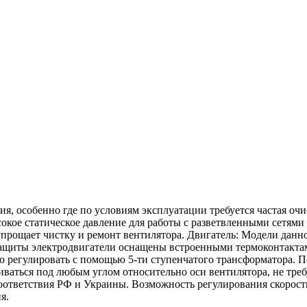
, особенно где по условиям эксплуатации требуется частая оч
кое статическое давление для работы с разветвленными сетями 
прощает чистку и ремонт вентилятора. Двигатель: Модели данн
 защиты электродвигатели оснащены встроенными термоконтакта
о регулировать с помощью 5-ти ступенчатого трансформатора. 
ваться под любым углом относительно оси вентилятора, не тре
ответствия РФ и Украины. Возможность регулирования скорост
я.