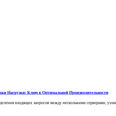
вки Нагрузки: Ключ к Оптимальной Производительности
еделения входящих запросов между несколькими серверами, узла